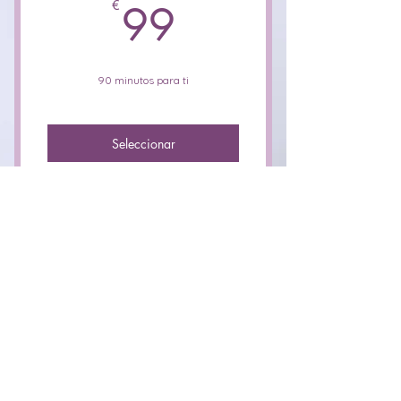
99€
concreto
€
99
- Despejar dudas
- Aclarar objetivos y plan de
90 minutos para ti
acción
- Manejar emociones
Seleccionar
- Aprender y practicar
técnicas de manejo de
estrés
Acompañamiento basado
en Bioneuroemoción
Se identifica la situación de
estrés concreta a trabajar
Se identifican los bloqueos
inconscientes asociados
ANA LUCIA SURO SOTO