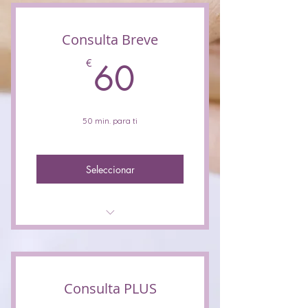
Consulta Breve
60€
€
60
50 min. para ti
Seleccionar
1 Sesión de
acompañamiento breve
para:
Consulta PLUS
- Dar seguimiento a un tema