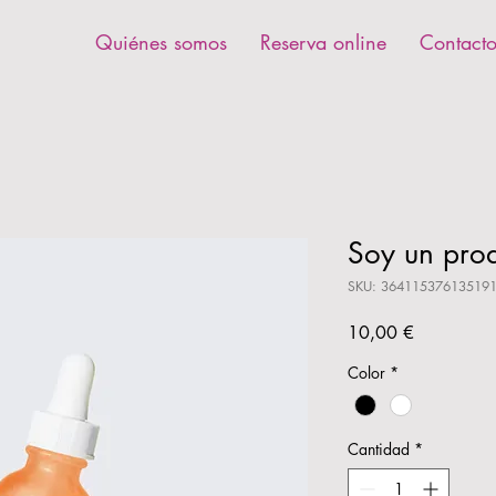
Quiénes somos
Reserva online
Contact
Soy un pro
SKU: 36411537613519
Precio
10,00 €
Color
*
Cantidad
*