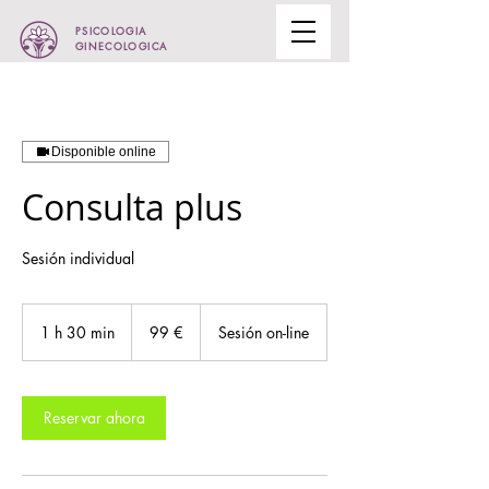
PSICOLOGIA
GINECOLOGICA
Disponible online
Consulta plus
Sesión individual
99
euros
1 h 30 min
1
99 €
Sesión on-line
3
0
Reservar ahora
m
i
n