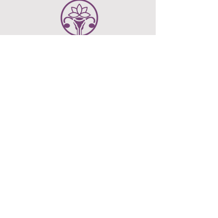
ANA LUCIA SURO SOTO
Psicología Ginecológica
CONTACTO
info@psicologia-
ginecologica.com
LEGAL
Impressum
Política de Privacidad
Términos y condiciones
© 2023 psicologia-ginecologica. Powered and
secured by
Wix